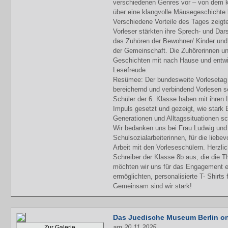
verschiedenen Genres vor – von dem k
über eine klangvolle Mäusegeschichte 
Verschiedene Vorteile des Tages zeigte
Vorleser stärkten ihre Sprech- und Dar
das Zuhören der Bewohner/ Kinder und 
der Gemeinschaft. Die Zuhörerinnen 
Geschichten mit nach Hause und entwi
Lesefreude.
Resümee: Der bundesweite Vorlesetag 
bereichernd und verbindend Vorlesen s
Schüler der 6. Klasse haben mit ihren 
Impuls gesetzt und gezeigt, wie stark
Generationen und Alltagssituationen s
Wir bedanken uns bei Frau Ludwig und 
Schulsozialarbeiterinnen, für die liebev
Arbeit mit den Vorleseschülern. Herzli
Schreiber der Klasse 8b aus, die die Th
möchten wir uns für das Engagement ei
ermöglichten, personalisierte T- Shirts 
Gemeinsam sind wir stark!
Das Juedische Museum Berlin on
am 20.11.2025
Zur Galerie